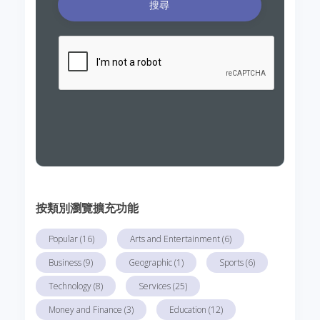
搜尋
按類別瀏覽擴充功能
Popular (16)
Arts and Entertainment (6)
Business (9)
Geographic (1)
Sports (6)
Technology (8)
Services (25)
Money and Finance (3)
Education (12)