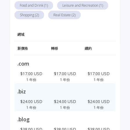
Food and Drink (1)
Leisure and Recreation (1)
Shopping (2)
Real Estate (2)
網域
新價格
轉移
續約
.com
$17.00 USD
$17.00 USD
$17.00 USD
1 年份
1 年份
1 年份
.biz
$24.00 USD
$24.00 USD
$24.00 USD
1 年份
1 年份
1 年份
.blog
$38.00 USD
$38.00 USD
$38.00 USD